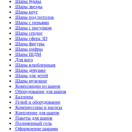
Шары буквы
Шары звезды
Шары круг
Шары под потолок
Шары с перьями
Шары с рисунком
Шары сердце
Шары сфера 3D
Шары фигуры
Шары цифры
Шары ШДМ
Для кого
Шары влюбленным
Шары девушке
Шары для детей
Шары мужчине
Композиции из шаров
Оборудование для шаров
Баллоны
Гелий и оборудование
Компрессоры и насосы
Крепление для шаров
Пакеты для шаров
Полимерный гель
Оформление шарами