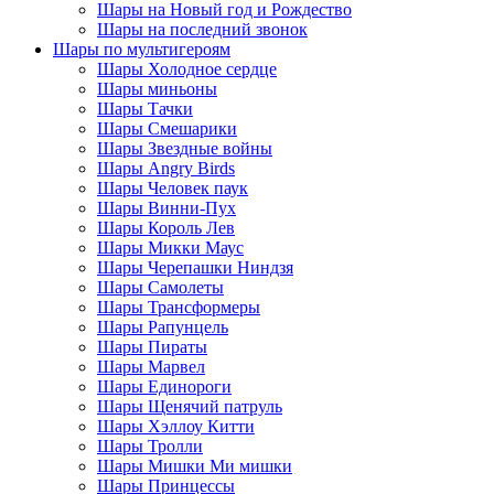
Шары на Новый год и Рождество
Шары на последний звонок
Шары по мультигероям
Шары Холодное сердце
Шары миньоны
Шары Тачки
Шары Смешарики
Шары Звездные войны
Шары Angry Birds
Шары Человек паук
Шары Винни-Пух
Шары Король Лев
Шары Микки Маус
Шары Черепашки Ниндзя
Шары Самолеты
Шары Трансформеры
Шары Рапунцель
Шары Пираты
Шары Марвел
Шары Единороги
Шары Щенячий патруль
Шары Хэллоу Китти
Шары Тролли
Шары Мишки Ми мишки
Шары Принцессы