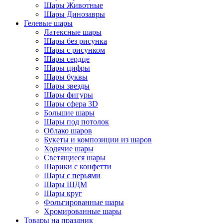
Шары Животные
Шары Динозавры
Гелевые шары
Латексные шары
Шары без рисунка
Шары с рисунком
Шары сердце
Шары цифры
Шары буквы
Шары звезды
Шары фигуры
Шары сфера 3D
Большие шары
Шары под потолок
Облако шаров
Букеты и композиции из шаров
Ходячие шары
Светящиеся шары
Шарики с конфетти
Шары с перьями
Шары ШДМ
Шары круг
Фольгированные шары
Хромированные шары
Товары на праздник