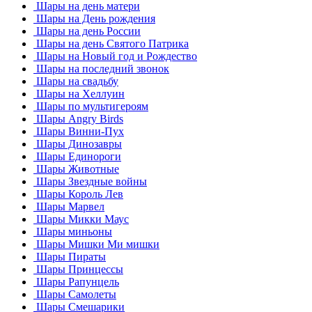
Шары на день матери
Шары на День рождения
Шары на день России
Шары на день Святого Патрика
Шары на Новый год и Рождество
Шары на последний звонок
Шары на свадьбу
Шары на Хеллуин
Шары по мультигероям
Шары Angry Birds
Шары Винни-Пух
Шары Динозавры
Шары Единороги
Шары Животные
Шары Звездные войны
Шары Король Лев
Шары Марвел
Шары Микки Маус
Шары миньоны
Шары Мишки Ми мишки
Шары Пираты
Шары Принцессы
Шары Рапунцель
Шары Самолеты
Шары Смешарики