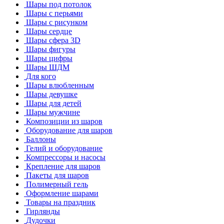
Шары под потолок
Шары с перьями
Шары с рисунком
Шары сердце
Шары сфера 3D
Шары фигуры
Шары цифры
Шары ШДМ
Для кого
Шары влюбленным
Шары девушке
Шары для детей
Шары мужчине
Композиции из шаров
Оборудование для шаров
Баллоны
Гелий и оборудование
Компрессоры и насосы
Крепление для шаров
Пакеты для шаров
Полимерный гель
Оформление шарами
Товары на праздник
Гирлянды
Дудочки