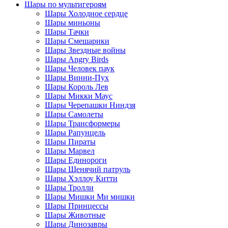
Шары по мультигероям
Шары Холодное сердце
Шары миньоны
Шары Тачки
Шары Смешарики
Шары Звездные войны
Шары Angry Birds
Шары Человек паук
Шары Винни-Пух
Шары Король Лев
Шары Микки Маус
Шары Черепашки Ниндзя
Шары Самолеты
Шары Трансформеры
Шары Рапунцель
Шары Пираты
Шары Марвел
Шары Единороги
Шары Щенячий патруль
Шары Хэллоу Китти
Шары Тролли
Шары Мишки Ми мишки
Шары Принцессы
Шары Животные
Шары Динозавры