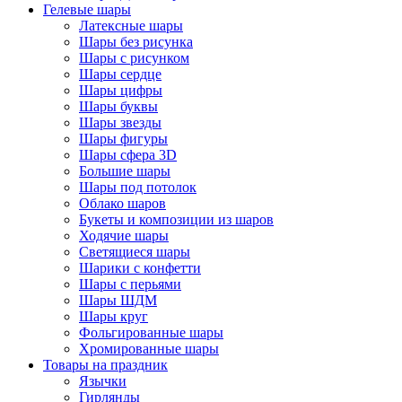
Гелевые шары
Латексные шары
Шары без рисунка
Шары с рисунком
Шары сердце
Шары цифры
Шары буквы
Шары звезды
Шары фигуры
Шары сфера 3D
Большие шары
Шары под потолок
Облако шаров
Букеты и композиции из шаров
Ходячие шары
Светящиеся шары
Шарики с конфетти
Шары с перьями
Шары ШДМ
Шары круг
Фольгированные шары
Хромированные шары
Товары на праздник
Язычки
Гирлянды