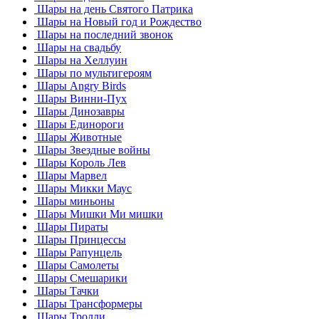
Шары на день Святого Патрика
Шары на Новый год и Рождество
Шары на последний звонок
Шары на свадьбу
Шары на Хеллуин
Шары по мультигероям
Шары Angry Birds
Шары Винни-Пух
Шары Динозавры
Шары Единороги
Шары Животные
Шары Звездные войны
Шары Король Лев
Шары Марвел
Шары Микки Маус
Шары миньоны
Шары Мишки Ми мишки
Шары Пираты
Шары Принцессы
Шары Рапунцель
Шары Самолеты
Шары Смешарики
Шары Тачки
Шары Трансформеры
Шары Тролли