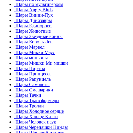
Шары по мультигероям
Шары Angry Birds
Шары Винни-Пух
Шары Динозавры
Шары Единороги
Шары Животные
Шары Звездные войны
Шары Король Лев
Шары Марвел
Шары Микки Маус
Шары миньоны
Шары Мишки Ми мишки
Шары Пираты
Шары Принцессы
Шары Рапунцель
Шары Самолеты
Шары Смешарики
Шары Тачки
Шары Трансформеры
Шары Тролли
Шары Холодное сердце
Шары Хэллоу Китти
Шары Человек паук
Шары Черепашки Ниндзя
Шары Щенячий патруль