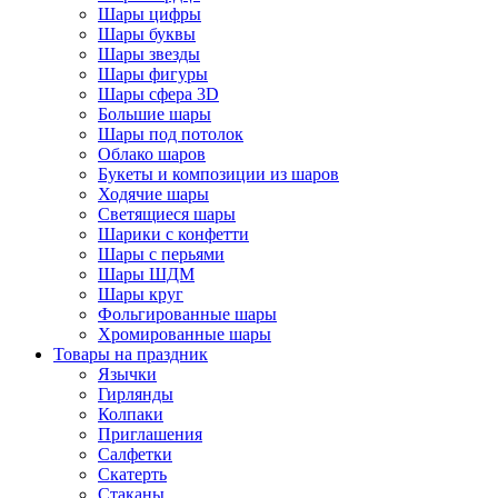
Шары цифры
Шары буквы
Шары звезды
Шары фигуры
Шары сфера 3D
Большие шары
Шары под потолок
Облако шаров
Букеты и композиции из шаров
Ходячие шары
Светящиеся шары
Шарики с конфетти
Шары с перьями
Шары ШДМ
Шары круг
Фольгированные шары
Хромированные шары
Товары на праздник
Язычки
Гирлянды
Колпаки
Приглашения
Салфетки
Скатерть
Стаканы