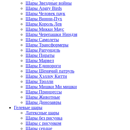
Шары Звездные войны
Шары Angry Birds
Шары Человек паук
Шары Винни-Пух
Шары Король Лев
Шары Микки Маус
Шары Черепашки Ниндзя
Шары Самолеты
Шары Трансформеры
Шары Рапунцель
Шары Пираты
Шары Марвел
Шары Единороги
Шары Щенячий патруль
Шары Хэллоу Китти
Шары Тролли
Шары Мишки Ми мишки
Шары Принцессы
Шары Животные
Шары Динозавры
Гелевые шары
Латексные шары
Шары без рисунка
Шары с рисунком
Шары сердце