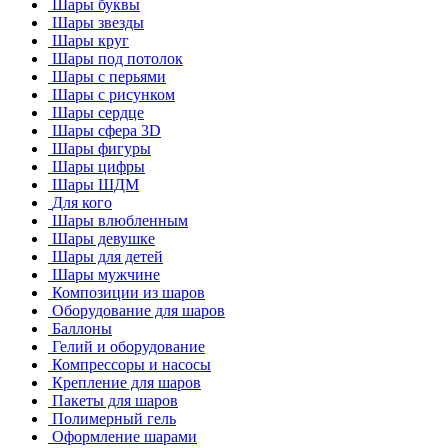
Шары буквы
Шары звезды
Шары круг
Шары под потолок
Шары с перьями
Шары с рисунком
Шары сердце
Шары сфера 3D
Шары фигуры
Шары цифры
Шары ШДМ
Для кого
Шары влюбленным
Шары девушке
Шары для детей
Шары мужчине
Композиции из шаров
Оборудование для шаров
Баллоны
Гелий и оборудование
Компрессоры и насосы
Крепление для шаров
Пакеты для шаров
Полимерный гель
Оформление шарами