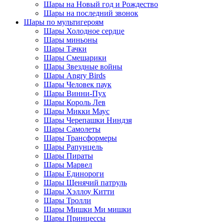
Шары на Новый год и Рождество
Шары на последний звонок
Шары по мультигероям
Шары Холодное сердце
Шары миньоны
Шары Тачки
Шары Смешарики
Шары Звездные войны
Шары Angry Birds
Шары Человек паук
Шары Винни-Пух
Шары Король Лев
Шары Микки Маус
Шары Черепашки Ниндзя
Шары Самолеты
Шары Трансформеры
Шары Рапунцель
Шары Пираты
Шары Марвел
Шары Единороги
Шары Щенячий патруль
Шары Хэллоу Китти
Шары Тролли
Шары Мишки Ми мишки
Шары Принцессы