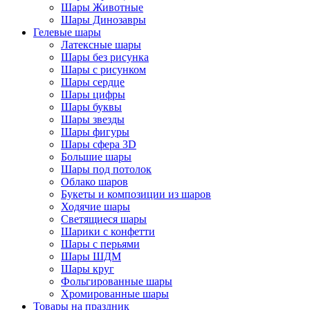
Шары Животные
Шары Динозавры
Гелевые шары
Латексные шары
Шары без рисунка
Шары с рисунком
Шары сердце
Шары цифры
Шары буквы
Шары звезды
Шары фигуры
Шары сфера 3D
Большие шары
Шары под потолок
Облако шаров
Букеты и композиции из шаров
Ходячие шары
Светящиеся шары
Шарики с конфетти
Шары с перьями
Шары ШДМ
Шары круг
Фольгированные шары
Хромированные шары
Товары на праздник