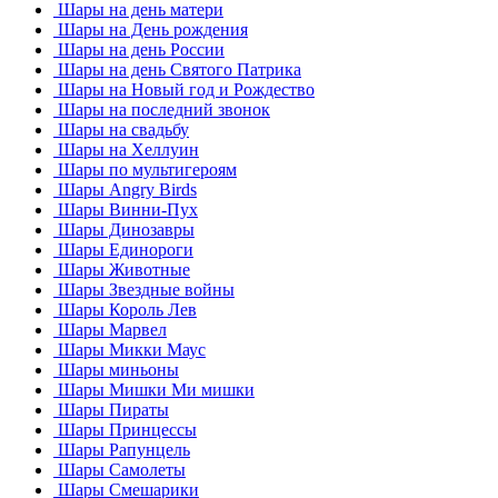
Шары на день матери
Шары на День рождения
Шары на день России
Шары на день Святого Патрика
Шары на Новый год и Рождество
Шары на последний звонок
Шары на свадьбу
Шары на Хеллуин
Шары по мультигероям
Шары Angry Birds
Шары Винни-Пух
Шары Динозавры
Шары Единороги
Шары Животные
Шары Звездные войны
Шары Король Лев
Шары Марвел
Шары Микки Маус
Шары миньоны
Шары Мишки Ми мишки
Шары Пираты
Шары Принцессы
Шары Рапунцель
Шары Самолеты
Шары Смешарики