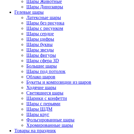
Шары Животные
Шары Динозавры
Гелевые шары
Латексные шары
Шары без рисунка
Шары с рисунком
Шары сердце
Шары цифры
Шары буквы
Шары звезды
Шары фигуры
Шары сфера 3D
Большие шары
Шары под потолок
Облако шаров
Букеты и композиции из шаров
Ходячие шары
Светящиеся шары
Шарики с конфетти
Шары с перьями
Шары ШДМ
Шары круг
Фольгированные шары
Хромированные шары
Товары на праздник