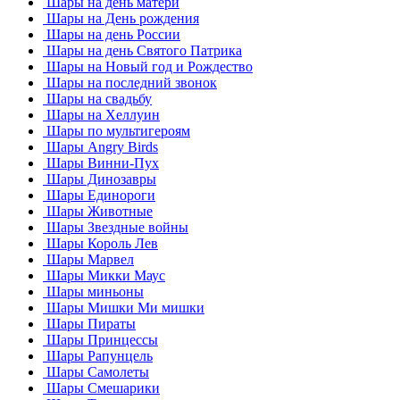
Шары на день матери
Шары на День рождения
Шары на день России
Шары на день Святого Патрика
Шары на Новый год и Рождество
Шары на последний звонок
Шары на свадьбу
Шары на Хеллуин
Шары по мультигероям
Шары Angry Birds
Шары Винни-Пух
Шары Динозавры
Шары Единороги
Шары Животные
Шары Звездные войны
Шары Король Лев
Шары Марвел
Шары Микки Маус
Шары миньоны
Шары Мишки Ми мишки
Шары Пираты
Шары Принцессы
Шары Рапунцель
Шары Самолеты
Шары Смешарики