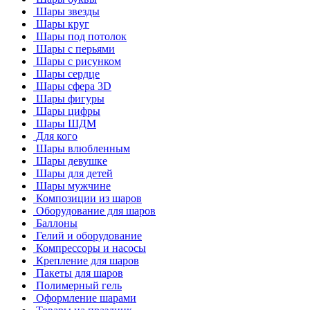
Шары звезды
Шары круг
Шары под потолок
Шары с перьями
Шары с рисунком
Шары сердце
Шары сфера 3D
Шары фигуры
Шары цифры
Шары ШДМ
Для кого
Шары влюбленным
Шары девушке
Шары для детей
Шары мужчине
Композиции из шаров
Оборудование для шаров
Баллоны
Гелий и оборудование
Компрессоры и насосы
Крепление для шаров
Пакеты для шаров
Полимерный гель
Оформление шарами