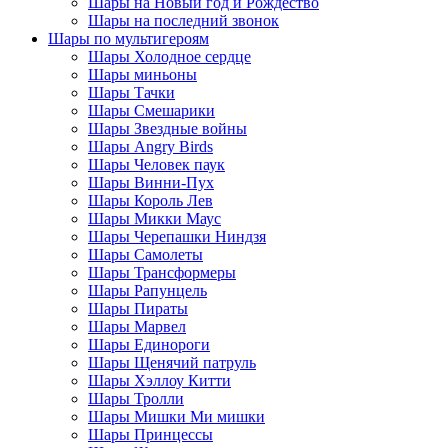
Шары на Новый год и Рождество
Шары на последний звонок
Шары по мультигероям
Шары Холодное сердце
Шары миньоны
Шары Тачки
Шары Смешарики
Шары Звездные войны
Шары Angry Birds
Шары Человек паук
Шары Винни-Пух
Шары Король Лев
Шары Микки Маус
Шары Черепашки Ниндзя
Шары Самолеты
Шары Трансформеры
Шары Рапунцель
Шары Пираты
Шары Марвел
Шары Единороги
Шары Щенячий патруль
Шары Хэллоу Китти
Шары Тролли
Шары Мишки Ми мишки
Шары Принцессы