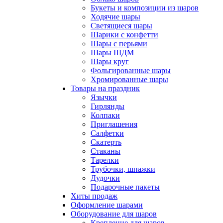
Букеты и композиции из шаров
Ходячие шары
Светящиеся шары
Шарики с конфетти
Шары с перьями
Шары ШДМ
Шары круг
Фольгированные шары
Хромированные шары
Товары на праздник
Язычки
Гирлянды
Колпаки
Приглашения
Салфетки
Скатерть
Стаканы
Тарелки
Трубочки, шпажки
Дудочки
Подарочные пакеты
Хиты продаж
Оформление шарами
Оборудование для шаров
Крепление для шаров