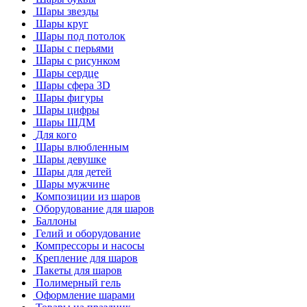
Шары звезды
Шары круг
Шары под потолок
Шары с перьями
Шары с рисунком
Шары сердце
Шары сфера 3D
Шары фигуры
Шары цифры
Шары ШДМ
Для кого
Шары влюбленным
Шары девушке
Шары для детей
Шары мужчине
Композиции из шаров
Оборудование для шаров
Баллоны
Гелий и оборудование
Компрессоры и насосы
Крепление для шаров
Пакеты для шаров
Полимерный гель
Оформление шарами