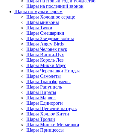
Шары на Новый год и Рождество
Шары на последний звонок
Шары по мультигероям
Шары Холодное сердце
Шары миньоны
Шары Тачки
Шары Смешарики
Шары Звездные войны
Шары Angry Birds
Шары Человек паук
Шары Винни-Пух
Шары Король Лев
Шары Микки Маус
Шары Черепашки Ниндзя
Шары Самолеты
Шары Трансформеры
Шары Рапунцель
Шары Пираты
Шары Марвел
Шары Единороги
Шары Щенячий патруль
Шары Хэллоу Китти
Шары Тролли
Шары Мишки Ми мишки
Шары Принцессы