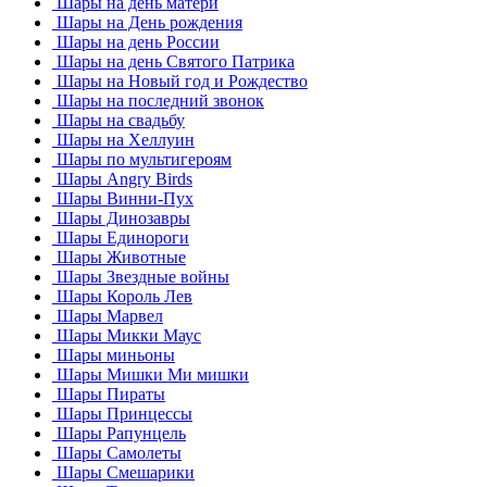
Шары на день матери
Шары на День рождения
Шары на день России
Шары на день Святого Патрика
Шары на Новый год и Рождество
Шары на последний звонок
Шары на свадьбу
Шары на Хеллуин
Шары по мультигероям
Шары Angry Birds
Шары Винни-Пух
Шары Динозавры
Шары Единороги
Шары Животные
Шары Звездные войны
Шары Король Лев
Шары Марвел
Шары Микки Маус
Шары миньоны
Шары Мишки Ми мишки
Шары Пираты
Шары Принцессы
Шары Рапунцель
Шары Самолеты
Шары Смешарики