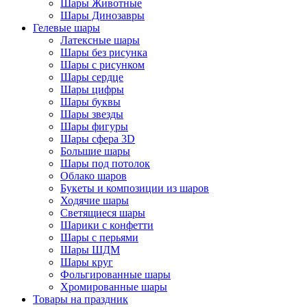
Шары Животные
Шары Динозавры
Гелевые шары
Латексные шары
Шары без рисунка
Шары с рисунком
Шары сердце
Шары цифры
Шары буквы
Шары звезды
Шары фигуры
Шары сфера 3D
Большие шары
Шары под потолок
Облако шаров
Букеты и композиции из шаров
Ходячие шары
Светящиеся шары
Шарики с конфетти
Шары с перьями
Шары ШДМ
Шары круг
Фольгированные шары
Хромированные шары
Товары на праздник