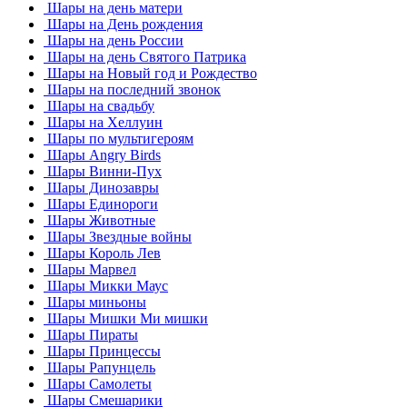
Шары на день матери
Шары на День рождения
Шары на день России
Шары на день Святого Патрика
Шары на Новый год и Рождество
Шары на последний звонок
Шары на свадьбу
Шары на Хеллуин
Шары по мультигероям
Шары Angry Birds
Шары Винни-Пух
Шары Динозавры
Шары Единороги
Шары Животные
Шары Звездные войны
Шары Король Лев
Шары Марвел
Шары Микки Маус
Шары миньоны
Шары Мишки Ми мишки
Шары Пираты
Шары Принцессы
Шары Рапунцель
Шары Самолеты
Шары Смешарики