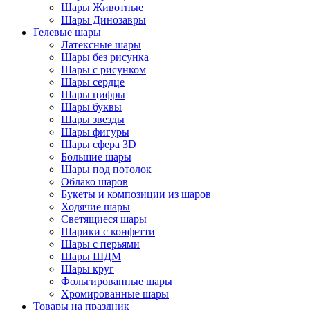
Шары Животные
Шары Динозавры
Гелевые шары
Латексные шары
Шары без рисунка
Шары с рисунком
Шары сердце
Шары цифры
Шары буквы
Шары звезды
Шары фигуры
Шары сфера 3D
Большие шары
Шары под потолок
Облако шаров
Букеты и композиции из шаров
Ходячие шары
Светящиеся шары
Шарики с конфетти
Шары с перьями
Шары ШДМ
Шары круг
Фольгированные шары
Хромированные шары
Товары на праздник