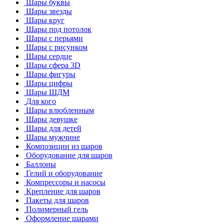
Шары буквы
Шары звезды
Шары круг
Шары под потолок
Шары с перьями
Шары с рисунком
Шары сердце
Шары сфера 3D
Шары фигуры
Шары цифры
Шары ШДМ
Для кого
Шары влюбленным
Шары девушке
Шары для детей
Шары мужчине
Композиции из шаров
Оборудование для шаров
Баллоны
Гелий и оборудование
Компрессоры и насосы
Крепление для шаров
Пакеты для шаров
Полимерный гель
Оформление шарами