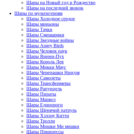
Шары на Новый год и Рождество
Шары на последний звонок
Шары по мультигероям
Шары Холодное сердце
Шары миньоны
Шары Тачки
Шары Смешарики
Шары Звездные войны
Шары Angry Birds
Шары Человек паук
Шары Винни-Пух
Шары Король Лев
Шары Микки Маус
Шары Черепашки Ниндзя
Шары Самолеты
Шары Трансформеры
Шары Рапунцель
Шары Пираты
Шары Марвел
Шары Единороги
Шары Щенячий патруль
Шары Хэллоу Китти
Шары Тролли
Шары Мишки Ми мишки
Шары Принцессы