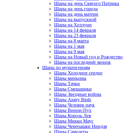
Шары на день Святого Патрика
Шары на день города
Шары на день матери
Шары на выпускной
Шары на Хеллуин
Шары на 14 февраля
Шары на 23 февраля
Шары на 8 марта
Шары на 1 мая
Шары на 9 мая
Шары на Новый год и Рождество
Шары на последний звонок
Шары по мультигероям
Шары Холодное сердце
Шары миньоны
Шары Тачки
Шары Смешарики
Шары Звездные войны
Шары Angry Birds
Шары Человек паук
Шары Винни-Пух
Шары Король Лев
Шары Микки Маус
Шары Черепашки Ниндзя
Шары Самолеты