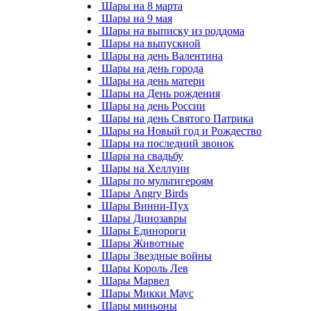
Шары на 8 марта
Шары на 9 мая
Шары на выписку из роддома
Шары на выпускной
Шары на день Валентина
Шары на день города
Шары на день матери
Шары на День рождения
Шары на день России
Шары на день Святого Патрика
Шары на Новый год и Рождество
Шары на последний звонок
Шары на свадьбу
Шары на Хеллуин
Шары по мультигероям
Шары Angry Birds
Шары Винни-Пух
Шары Динозавры
Шары Единороги
Шары Животные
Шары Звездные войны
Шары Король Лев
Шары Марвел
Шары Микки Маус
Шары миньоны