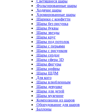
Светящиеся шары
Фольгированные шары
Ходячие шары
Хромированные шары
Шарики с конфетти
Шары без рисунка
Шары буквы
Шары звезды
Шары круг
Шары под потолок
Шары с перьями
Шары с рисунком
Шары сердце
Шары сфера 3D
Шары фигуры
Шары цифры
Шары ШДМ
Для кого
Шары влюбленным
Шары девушке
Шары для детей
Шары мужчине
Композиции из шаров
Оборудование для шаров
Баллоны