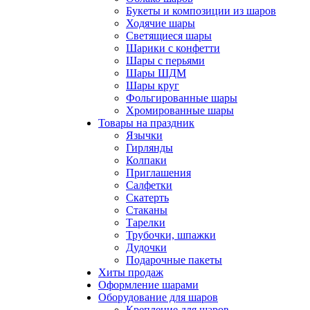
Букеты и композиции из шаров
Ходячие шары
Светящиеся шары
Шарики с конфетти
Шары с перьями
Шары ШДМ
Шары круг
Фольгированные шары
Хромированные шары
Товары на праздник
Язычки
Гирлянды
Колпаки
Приглашения
Салфетки
Скатерть
Стаканы
Тарелки
Трубочки, шпажки
Дудочки
Подарочные пакеты
Хиты продаж
Оформление шарами
Оборудование для шаров
Крепление для шаров