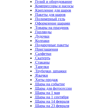
Гелий и оборудование
Компрессоры и насосы
Крепление для шаров
Пакеты для шаров
Полимерный гель
Оформление шарами
Товары на праздник
Гирлянды
Дудочки
Колпаки
Подарочные пакеты
Приглашения
Салфетки
Скатерть
Стаканы
Тарелки
Трубочки, шпажки
Язычки
Хиты продаж
Шары на событие
Шары для фотосессии
Шары на 1 мая
Шары на 1 сентября
Шары на 14 февраля
Шары на 23 февраля