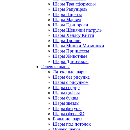
Шары Трансформеры
Шары Рапунцель
Шары Пираты
Шары Марвел
Шары Единороги
Шары Щенячий патруль
Шары Хэллоу Китти
Шары Тролли
Шары Мишки Ми мишки
Шары Принцессы
Шары Животные
Шары Динозавры
Гелевые шары
Латексные шары
Шары без рисунка
Шары с рисунком
Шары сердце
Шары цифры
Шары буквы
Шары звезды
Шары фигуры
Шары сфера 3D
Большие шары
Шары под потолок
Облако шаров