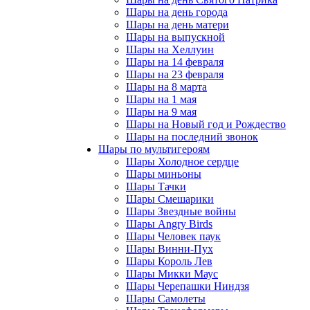
Шары на день города
Шары на день матери
Шары на выпускной
Шары на Хеллуин
Шары на 14 февраля
Шары на 23 февраля
Шары на 8 марта
Шары на 1 мая
Шары на 9 мая
Шары на Новый год и Рождество
Шары на последний звонок
Шары по мультигероям
Шары Холодное сердце
Шары миньоны
Шары Тачки
Шары Смешарики
Шары Звездные войны
Шары Angry Birds
Шары Человек паук
Шары Винни-Пух
Шары Король Лев
Шары Микки Маус
Шары Черепашки Ниндзя
Шары Самолеты