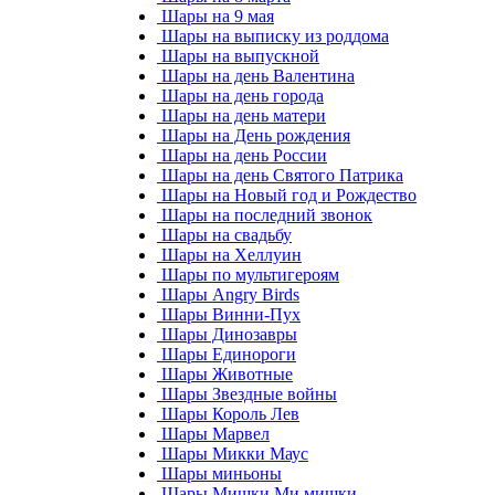
Шары на 9 мая
Шары на выписку из роддома
Шары на выпускной
Шары на день Валентина
Шары на день города
Шары на день матери
Шары на День рождения
Шары на день России
Шары на день Святого Патрика
Шары на Новый год и Рождество
Шары на последний звонок
Шары на свадьбу
Шары на Хеллуин
Шары по мультигероям
Шары Angry Birds
Шары Винни-Пух
Шары Динозавры
Шары Единороги
Шары Животные
Шары Звездные войны
Шары Король Лев
Шары Марвел
Шары Микки Маус
Шары миньоны
Шары Мишки Ми мишки