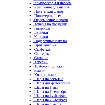
Компрессоры и насосы
Крепление для шаров
Пакеты для шаров
Полимерный гель
Оформление шарами
Товары на праздник
Гирлянды
Дудочки
Колпаки
Подарочные пакеты
Приглашения
Салфетки
Скатерть
Стаканы
Тарелки
Трубочки, шпажки
Язычки
Хиты продаж
Шары на событие
Шары для фотосессии
Шары на 1 мая
Шары на 1 сентября
Шары на 14 февраля
Шары на 23 февраля
Шары на 8 марта