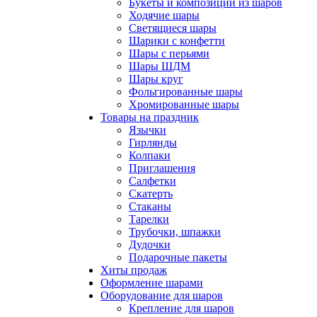
Букеты и композиции из шаров
Ходячие шары
Светящиеся шары
Шарики с конфетти
Шары с перьями
Шары ШДМ
Шары круг
Фольгированные шары
Хромированные шары
Товары на праздник
Язычки
Гирлянды
Колпаки
Приглашения
Салфетки
Скатерть
Стаканы
Тарелки
Трубочки, шпажки
Дудочки
Подарочные пакеты
Хиты продаж
Оформление шарами
Оборудование для шаров
Крепление для шаров