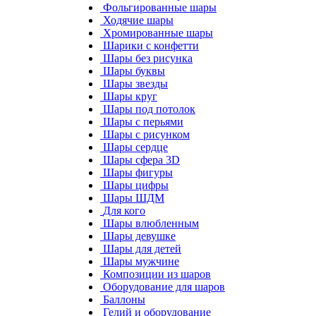
Фольгированные шары
Ходячие шары
Хромированные шары
Шарики с конфетти
Шары без рисунка
Шары буквы
Шары звезды
Шары круг
Шары под потолок
Шары с перьями
Шары с рисунком
Шары сердце
Шары сфера 3D
Шары фигуры
Шары цифры
Шары ШДМ
Для кого
Шары влюбленным
Шары девушке
Шары для детей
Шары мужчине
Композиции из шаров
Оборудование для шаров
Баллоны
Гелий и оборудование