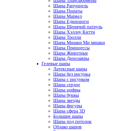
Шары Трансформеры
Шары Рапунцель
Шары Пираты
Шары Марвел
Шары Единороги
Шары Щенячий патруль
Шары Хэллоу Китти
Шары Тролли
Шары Мишки Ми мишки
Шары Принцессы
Шары Животные
Шары Динозавры
Гелевые шары
Латексные шары
Шары без рисунка
Шары с рисунком
Шары сердце
Шары цифры
Шары буквы
Шары звезды
Шары фигуры
Шары сфера 3D
Большие шары
Шары под потолок
Облако шаров