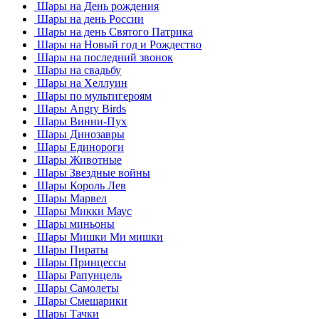
Шары на День рождения
Шары на день России
Шары на день Святого Патрика
Шары на Новый год и Рождество
Шары на последний звонок
Шары на свадьбу
Шары на Хеллуин
Шары по мультигероям
Шары Angry Birds
Шары Винни-Пух
Шары Динозавры
Шары Единороги
Шары Животные
Шары Звездные войны
Шары Король Лев
Шары Марвел
Шары Микки Маус
Шары миньоны
Шары Мишки Ми мишки
Шары Пираты
Шары Принцессы
Шары Рапунцель
Шары Самолеты
Шары Смешарики
Шары Тачки