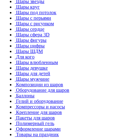
Шары звезды
Шары круг
Шары под потолок
Шары с перьями
Шары с рисунком
Шары сердце
Шары сфера 3D
Шары фигуры
Шары цифры
Шары ШДМ
Для кого
Шары влюбленным
Шары девушке
Шары для детей
Шары мужчине
Композиции из шаров
Оборудование для шаров
Баллоны
Гелий и оборудование
Компрессоры и насосы
Крепление для шаров
Пакеты для шаров
Полимерный гель
Оформление шарами
Товары на праздник