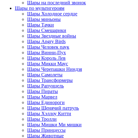
Шары на последний звонок
Шары по мультигероям
Шары Холодное сердце
Шары миньоны
Шары Тачки
Шары Смешарики
Шары Звездные войны
Шары Angry Birds
Шары Человек паук
Шары Винни-Пух
Шары Король Лев
Шары Микки Маус
Шары Черепашки Ниндзя
Шары Самолеты
Шары Трансформеры
Шары Рапунцель
Шары Пираты
Шары Марвел
Шары Единороги
Шары Щенячий патруль
Шары Хэллоу Китти
Шары Тролли
Шары Мишки Ми мишки
Шары Принцессы
Шары Животные