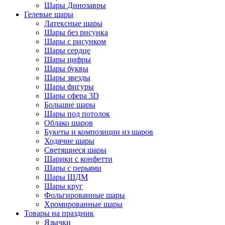
Шары Динозавры
Гелевые шары
Латексные шары
Шары без рисунка
Шары с рисунком
Шары сердце
Шары цифры
Шары буквы
Шары звезды
Шары фигуры
Шары сфера 3D
Большие шары
Шары под потолок
Облако шаров
Букеты и композиции из шаров
Ходячие шары
Светящиеся шары
Шарики с конфетти
Шары с перьями
Шары ШДМ
Шары круг
Фольгированные шары
Хромированные шары
Товары на праздник
Язычки