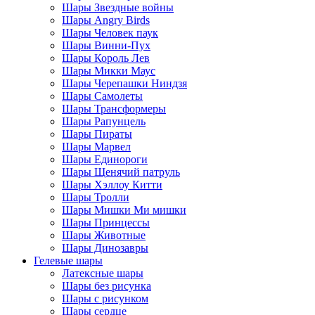
Шары Звездные войны
Шары Angry Birds
Шары Человек паук
Шары Винни-Пух
Шары Король Лев
Шары Микки Маус
Шары Черепашки Ниндзя
Шары Самолеты
Шары Трансформеры
Шары Рапунцель
Шары Пираты
Шары Марвел
Шары Единороги
Шары Щенячий патруль
Шары Хэллоу Китти
Шары Тролли
Шары Мишки Ми мишки
Шары Принцессы
Шары Животные
Шары Динозавры
Гелевые шары
Латексные шары
Шары без рисунка
Шары с рисунком
Шары сердце