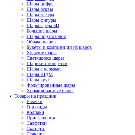
Шары цифры
Шары буквы
Шары звезды
Шары фигуры
Шары сфера 3D
Большие шары
Шары под потолок
Облако шаров
Букеты и композиции из шаров
Ходячие шары
Светящиеся шары
Шарики с конфетти
Шары с перьями
Шары ШДМ
Шары круг
Фольгированные шары
Хромированные шары
Товары на праздник
Язычки
Гирлянды
Колпаки
Приглашения
Салфетки
Скатерть
Стаканы