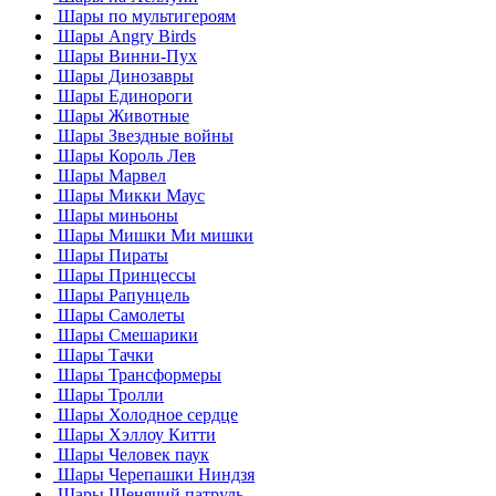
Шары по мультигероям
Шары Angry Birds
Шары Винни-Пух
Шары Динозавры
Шары Единороги
Шары Животные
Шары Звездные войны
Шары Король Лев
Шары Марвел
Шары Микки Маус
Шары миньоны
Шары Мишки Ми мишки
Шары Пираты
Шары Принцессы
Шары Рапунцель
Шары Самолеты
Шары Смешарики
Шары Тачки
Шары Трансформеры
Шары Тролли
Шары Холодное сердце
Шары Хэллоу Китти
Шары Человек паук
Шары Черепашки Ниндзя
Шары Щенячий патруль