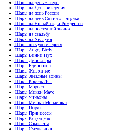
Шары на день матери
Шары на День рождения
Шары на день России
Шары на день Святого Патрика
Шары на Новый год и Рождество
Шары на последний звонок
Шары на свадьбу
Шары на Хеллуин
Шары по мультигероям
Шары Angry Birds
Шары Винни-Пух
Шары Динозавры
Шары Единороги
Шары Животные
Шары Звездные войны
Шары Король Лев
Шары Марвел
Шары Микки Маус
Шары миньоны
Шары Мишки Ми мишки
Шары Пираты
Шары Принцессы
Шары Рапунцель
Шары Самолеты
Шары Смешарики