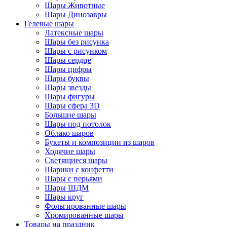
Шары Животные
Шары Динозавры
Гелевые шары
Латексные шары
Шары без рисунка
Шары с рисунком
Шары сердце
Шары цифры
Шары буквы
Шары звезды
Шары фигуры
Шары сфера 3D
Большие шары
Шары под потолок
Облако шаров
Букеты и композиции из шаров
Ходячие шары
Светящиеся шары
Шарики с конфетти
Шары с перьями
Шары ШДМ
Шары круг
Фольгированные шары
Хромированные шары
Товары на праздник