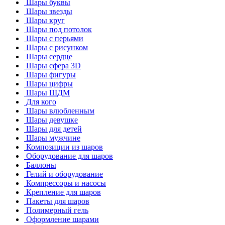
Шары буквы
Шары звезды
Шары круг
Шары под потолок
Шары с перьями
Шары с рисунком
Шары сердце
Шары сфера 3D
Шары фигуры
Шары цифры
Шары ШДМ
Для кого
Шары влюбленным
Шары девушке
Шары для детей
Шары мужчине
Композиции из шаров
Оборудование для шаров
Баллоны
Гелий и оборудование
Компрессоры и насосы
Крепление для шаров
Пакеты для шаров
Полимерный гель
Оформление шарами