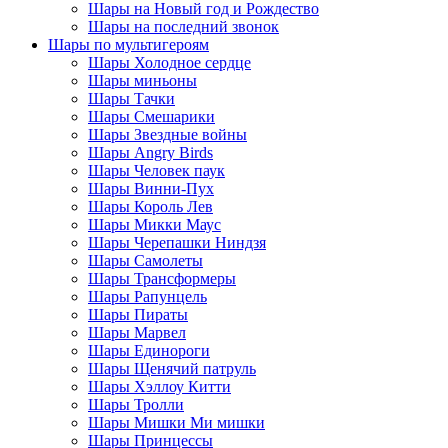
Шары на Новый год и Рождество
Шары на последний звонок
Шары по мультигероям
Шары Холодное сердце
Шары миньоны
Шары Тачки
Шары Смешарики
Шары Звездные войны
Шары Angry Birds
Шары Человек паук
Шары Винни-Пух
Шары Король Лев
Шары Микки Маус
Шары Черепашки Ниндзя
Шары Самолеты
Шары Трансформеры
Шары Рапунцель
Шары Пираты
Шары Марвел
Шары Единороги
Шары Щенячий патруль
Шары Хэллоу Китти
Шары Тролли
Шары Мишки Ми мишки
Шары Принцессы