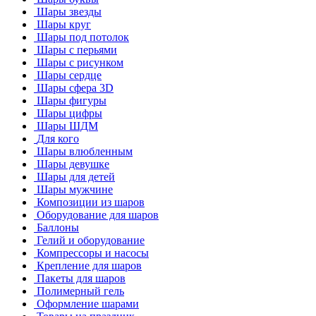
Шары звезды
Шары круг
Шары под потолок
Шары с перьями
Шары с рисунком
Шары сердце
Шары сфера 3D
Шары фигуры
Шары цифры
Шары ШДМ
Для кого
Шары влюбленным
Шары девушке
Шары для детей
Шары мужчине
Композиции из шаров
Оборудование для шаров
Баллоны
Гелий и оборудование
Компрессоры и насосы
Крепление для шаров
Пакеты для шаров
Полимерный гель
Оформление шарами