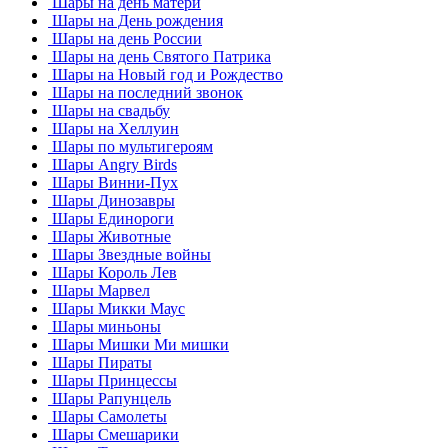
Шары на день матери
Шары на День рождения
Шары на день России
Шары на день Святого Патрика
Шары на Новый год и Рождество
Шары на последний звонок
Шары на свадьбу
Шары на Хеллуин
Шары по мультигероям
Шары Angry Birds
Шары Винни-Пух
Шары Динозавры
Шары Единороги
Шары Животные
Шары Звездные войны
Шары Король Лев
Шары Марвел
Шары Микки Маус
Шары миньоны
Шары Мишки Ми мишки
Шары Пираты
Шары Принцессы
Шары Рапунцель
Шары Самолеты
Шары Смешарики