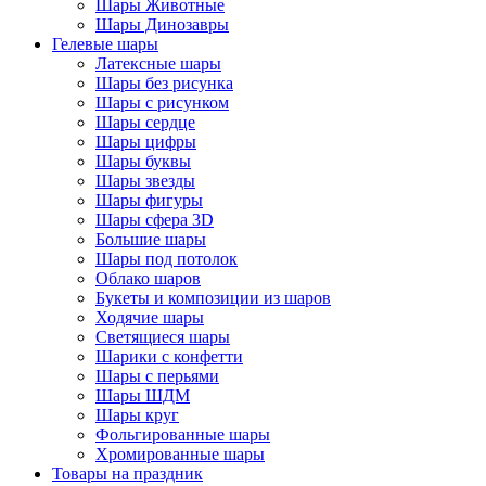
Шары Животные
Шары Динозавры
Гелевые шары
Латексные шары
Шары без рисунка
Шары с рисунком
Шары сердце
Шары цифры
Шары буквы
Шары звезды
Шары фигуры
Шары сфера 3D
Большие шары
Шары под потолок
Облако шаров
Букеты и композиции из шаров
Ходячие шары
Светящиеся шары
Шарики с конфетти
Шары с перьями
Шары ШДМ
Шары круг
Фольгированные шары
Хромированные шары
Товары на праздник