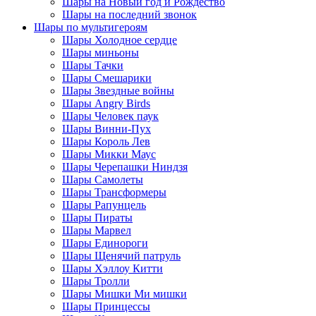
Шары на Новый год и Рождество
Шары на последний звонок
Шары по мультигероям
Шары Холодное сердце
Шары миньоны
Шары Тачки
Шары Смешарики
Шары Звездные войны
Шары Angry Birds
Шары Человек паук
Шары Винни-Пух
Шары Король Лев
Шары Микки Маус
Шары Черепашки Ниндзя
Шары Самолеты
Шары Трансформеры
Шары Рапунцель
Шары Пираты
Шары Марвел
Шары Единороги
Шары Щенячий патруль
Шары Хэллоу Китти
Шары Тролли
Шары Мишки Ми мишки
Шары Принцессы