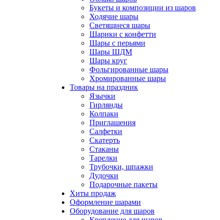
Букеты и композиции из шаров
Ходячие шары
Светящиеся шары
Шарики с конфетти
Шары с перьями
Шары ШДМ
Шары круг
Фольгированные шары
Хромированные шары
Товары на праздник
Язычки
Гирлянды
Колпаки
Приглашения
Салфетки
Скатерть
Стаканы
Тарелки
Трубочки, шпажки
Дудочки
Подарочные пакеты
Хиты продаж
Оформление шарами
Оборудование для шаров
Крепление для шаров