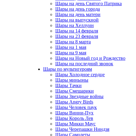
Шары на день Святого Патрика
Шары на день города
Шары на день матери
Шары на выпускной
Шары на Хеллуин
Шары на 14 февраля
Шары на 23 февраля
Шары на 8 марта
Шары на 1 мая
Шары на 9 мая
Шары на Новый год и Рождество
Шары на последний звонок
Шары по мультигероям
Шары Холодное сердце
Шары миньоны
Шары Тачки
Шары Смешарики
Шары Звездные войны
Шары Angry Birds
Шары Человек паук
Шары Винни-Пух
Шары Король Лев
Шары Микки Маус
Шары Черепашки Ниндзя
Шары Самолеты