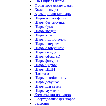
Светящиеся шары
Фольгированные шары
Ходячие шары
Хромированные шары
Шарики с конфетти
Шары без рисунка
Шары буквы
Шары звезды
Шары круг
Шары под потолок
Шары с перьями
Шары с рисунком
Шары сердце
Шары сфера 3D
Шары фигуры
Шары цифры
Шары ШДМ
Для кого
Шары влюбленным
Шары девушке
Шары для детей
Шары мужчине
Композиции из шаров
Оборудование для шаров
Баллоны