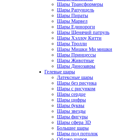
Шары Трансформеры
Шары Рапунцель
Шары Пираты
Шары Марвел
Шары Единороги
Шары Щенячий патруль
Шары Хэллоу Китти
Шары Тролли
Шары Мишки Ми мишки
Шары Принцессы
Шары Животные
Шары Динозавры
Гелевые шары
Латексные шары
Шары без рисунка
Шары с рисунком
Шары сердце
Шары цифры
Шары буквы
Шары звезды
Шары фигуры
Шары сфера 3D
Большие шары
Шары под потолок
Облако шаров