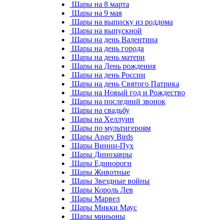
Шары на 8 марта
Шары на 9 мая
Шары на выписку из роддома
Шары на выпускной
Шары на день Валентина
Шары на день города
Шары на день матери
Шары на День рождения
Шары на день России
Шары на день Святого Патрика
Шары на Новый год и Рождество
Шары на последний звонок
Шары на свадьбу
Шары на Хеллуин
Шары по мультигероям
Шары Angry Birds
Шары Винни-Пух
Шары Динозавры
Шары Единороги
Шары Животные
Шары Звездные войны
Шары Король Лев
Шары Марвел
Шары Микки Маус
Шары миньоны