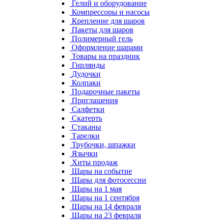
Гелий и оборудование
Компрессоры и насосы
Крепление для шаров
Пакеты для шаров
Полимерный гель
Оформление шарами
Товары на праздник
Гирлянды
Дудочки
Колпаки
Подарочные пакеты
Приглашения
Салфетки
Скатерть
Стаканы
Тарелки
Трубочки, шпажки
Язычки
Хиты продаж
Шары на событие
Шары для фотосессии
Шары на 1 мая
Шары на 1 сентября
Шары на 14 февраля
Шары на 23 февраля