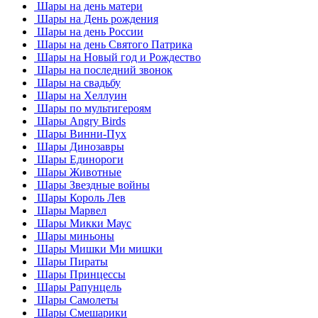
Шары на день матери
Шары на День рождения
Шары на день России
Шары на день Святого Патрика
Шары на Новый год и Рождество
Шары на последний звонок
Шары на свадьбу
Шары на Хеллуин
Шары по мультигероям
Шары Angry Birds
Шары Винни-Пух
Шары Динозавры
Шары Единороги
Шары Животные
Шары Звездные войны
Шары Король Лев
Шары Марвел
Шары Микки Маус
Шары миньоны
Шары Мишки Ми мишки
Шары Пираты
Шары Принцессы
Шары Рапунцель
Шары Самолеты
Шары Смешарики