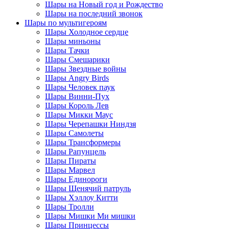
Шары на Новый год и Рождество
Шары на последний звонок
Шары по мультигероям
Шары Холодное сердце
Шары миньоны
Шары Тачки
Шары Смешарики
Шары Звездные войны
Шары Angry Birds
Шары Человек паук
Шары Винни-Пух
Шары Король Лев
Шары Микки Маус
Шары Черепашки Ниндзя
Шары Самолеты
Шары Трансформеры
Шары Рапунцель
Шары Пираты
Шары Марвел
Шары Единороги
Шары Щенячий патруль
Шары Хэллоу Китти
Шары Тролли
Шары Мишки Ми мишки
Шары Принцессы