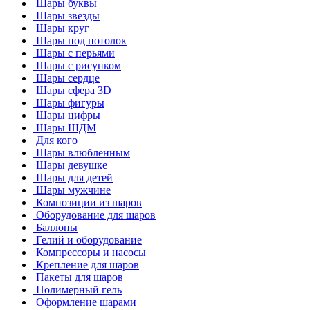
Шары буквы
Шары звезды
Шары круг
Шары под потолок
Шары с перьями
Шары с рисунком
Шары сердце
Шары сфера 3D
Шары фигуры
Шары цифры
Шары ШДМ
Для кого
Шары влюбленным
Шары девушке
Шары для детей
Шары мужчине
Композиции из шаров
Оборудование для шаров
Баллоны
Гелий и оборудование
Компрессоры и насосы
Крепление для шаров
Пакеты для шаров
Полимерный гель
Оформление шарами