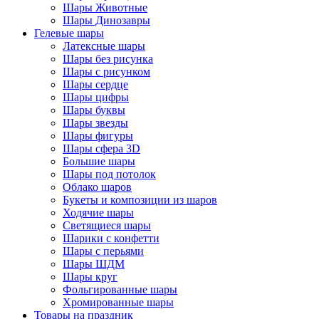
Шары Животные
Шары Динозавры
Гелевые шары
Латексные шары
Шары без рисунка
Шары с рисунком
Шары сердце
Шары цифры
Шары буквы
Шары звезды
Шары фигуры
Шары сфера 3D
Большие шары
Шары под потолок
Облако шаров
Букеты и композиции из шаров
Ходячие шары
Светящиеся шары
Шарики с конфетти
Шары с перьями
Шары ШДМ
Шары круг
Фольгированные шары
Хромированные шары
Товары на праздник