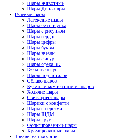
Шары Животные
Шары Динозавры
Гелевые шары
Латексные шары
Шары без рисунка
Шары с рисунком
Шары сердце
Шары цифры
Шары буквы
Шары звезды
Шары фигуры
Шары сфера 3D
Большие шары
Шары под потолок
Облако шаров
Букеты и композиции из шаров
Ходячие шары
Светящиеся шары
Шарики с конфетти
Шары с перьями
Шары ШДМ
Шары круг
Фольгированные шары
Хромированные шары
Товары на праздник