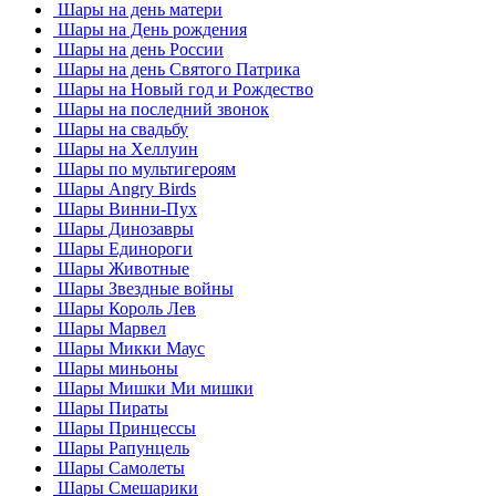
Шары на день матери
Шары на День рождения
Шары на день России
Шары на день Святого Патрика
Шары на Новый год и Рождество
Шары на последний звонок
Шары на свадьбу
Шары на Хеллуин
Шары по мультигероям
Шары Angry Birds
Шары Винни-Пух
Шары Динозавры
Шары Единороги
Шары Животные
Шары Звездные войны
Шары Король Лев
Шары Марвел
Шары Микки Маус
Шары миньоны
Шары Мишки Ми мишки
Шары Пираты
Шары Принцессы
Шары Рапунцель
Шары Самолеты
Шары Смешарики