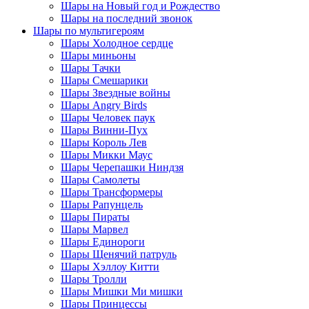
Шары на Новый год и Рождество
Шары на последний звонок
Шары по мультигероям
Шары Холодное сердце
Шары миньоны
Шары Тачки
Шары Смешарики
Шары Звездные войны
Шары Angry Birds
Шары Человек паук
Шары Винни-Пух
Шары Король Лев
Шары Микки Маус
Шары Черепашки Ниндзя
Шары Самолеты
Шары Трансформеры
Шары Рапунцель
Шары Пираты
Шары Марвел
Шары Единороги
Шары Щенячий патруль
Шары Хэллоу Китти
Шары Тролли
Шары Мишки Ми мишки
Шары Принцессы