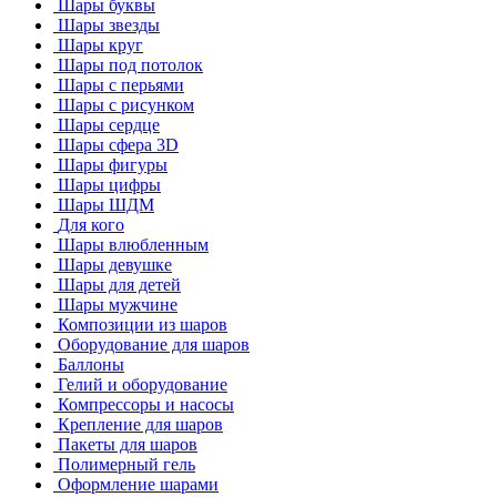
Шары буквы
Шары звезды
Шары круг
Шары под потолок
Шары с перьями
Шары с рисунком
Шары сердце
Шары сфера 3D
Шары фигуры
Шары цифры
Шары ШДМ
Для кого
Шары влюбленным
Шары девушке
Шары для детей
Шары мужчине
Композиции из шаров
Оборудование для шаров
Баллоны
Гелий и оборудование
Компрессоры и насосы
Крепление для шаров
Пакеты для шаров
Полимерный гель
Оформление шарами