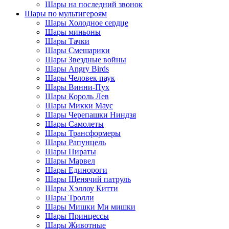
Шары на последний звонок
Шары по мультигероям
Шары Холодное сердце
Шары миньоны
Шары Тачки
Шары Смешарики
Шары Звездные войны
Шары Angry Birds
Шары Человек паук
Шары Винни-Пух
Шары Король Лев
Шары Микки Маус
Шары Черепашки Ниндзя
Шары Самолеты
Шары Трансформеры
Шары Рапунцель
Шары Пираты
Шары Марвел
Шары Единороги
Шары Щенячий патруль
Шары Хэллоу Китти
Шары Тролли
Шары Мишки Ми мишки
Шары Принцессы
Шары Животные