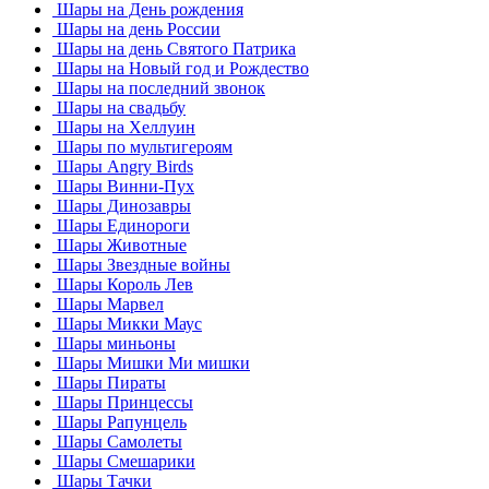
Шары на День рождения
Шары на день России
Шары на день Святого Патрика
Шары на Новый год и Рождество
Шары на последний звонок
Шары на свадьбу
Шары на Хеллуин
Шары по мультигероям
Шары Angry Birds
Шары Винни-Пух
Шары Динозавры
Шары Единороги
Шары Животные
Шары Звездные войны
Шары Король Лев
Шары Марвел
Шары Микки Маус
Шары миньоны
Шары Мишки Ми мишки
Шары Пираты
Шары Принцессы
Шары Рапунцель
Шары Самолеты
Шары Смешарики
Шары Тачки