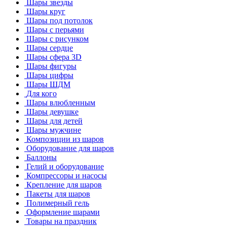
Шары звезды
Шары круг
Шары под потолок
Шары с перьями
Шары с рисунком
Шары сердце
Шары сфера 3D
Шары фигуры
Шары цифры
Шары ШДМ
Для кого
Шары влюбленным
Шары девушке
Шары для детей
Шары мужчине
Композиции из шаров
Оборудование для шаров
Баллоны
Гелий и оборудование
Компрессоры и насосы
Крепление для шаров
Пакеты для шаров
Полимерный гель
Оформление шарами
Товары на праздник