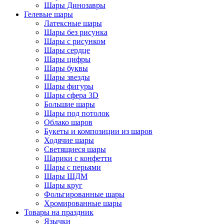
Шары Динозавры
Гелевые шары
Латексные шары
Шары без рисунка
Шары с рисунком
Шары сердце
Шары цифры
Шары буквы
Шары звезды
Шары фигуры
Шары сфера 3D
Большие шары
Шары под потолок
Облако шаров
Букеты и композиции из шаров
Ходячие шары
Светящиеся шары
Шарики с конфетти
Шары с перьями
Шары ШДМ
Шары круг
Фольгированные шары
Хромированные шары
Товары на праздник
Язычки