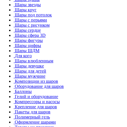
Шары звезды
Шары круг
Шары под потолок
Шары с перьями
Шары с рисунком
Шары сердце
Шары сфера 3D
Шары фигуры
Шары цифры
Шары ШДМ
Для кого
Шары влюбленным
Шары девушке
Шары для детей
Шары мужчине
Композиции из шаров
Оборудование для шаров
Баллоны
Гелий и оборудование
Компрессоры и насосы
Крепление для шаров
Пакеты для шаров
Полимерный гель
Оформление шарами