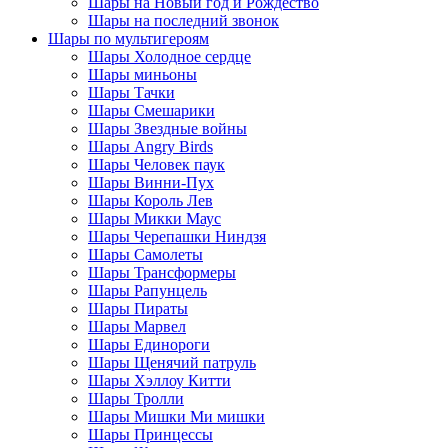
Шары на Новый год и Рождество
Шары на последний звонок
Шары по мультигероям
Шары Холодное сердце
Шары миньоны
Шары Тачки
Шары Смешарики
Шары Звездные войны
Шары Angry Birds
Шары Человек паук
Шары Винни-Пух
Шары Король Лев
Шары Микки Маус
Шары Черепашки Ниндзя
Шары Самолеты
Шары Трансформеры
Шары Рапунцель
Шары Пираты
Шары Марвел
Шары Единороги
Шары Щенячий патруль
Шары Хэллоу Китти
Шары Тролли
Шары Мишки Ми мишки
Шары Принцессы