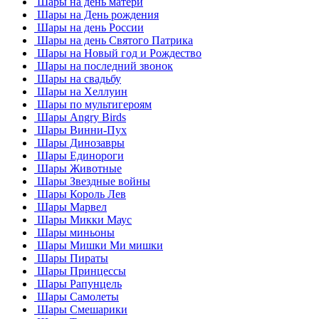
Шары на день матери
Шары на День рождения
Шары на день России
Шары на день Святого Патрика
Шары на Новый год и Рождество
Шары на последний звонок
Шары на свадьбу
Шары на Хеллуин
Шары по мультигероям
Шары Angry Birds
Шары Винни-Пух
Шары Динозавры
Шары Единороги
Шары Животные
Шары Звездные войны
Шары Король Лев
Шары Марвел
Шары Микки Маус
Шары миньоны
Шары Мишки Ми мишки
Шары Пираты
Шары Принцессы
Шары Рапунцель
Шары Самолеты
Шары Смешарики