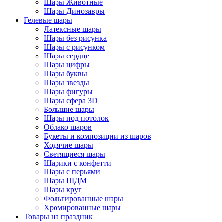
Шары Животные
Шары Динозавры
Гелевые шары
Латексные шары
Шары без рисунка
Шары с рисунком
Шары сердце
Шары цифры
Шары буквы
Шары звезды
Шары фигуры
Шары сфера 3D
Большие шары
Шары под потолок
Облако шаров
Букеты и композиции из шаров
Ходячие шары
Светящиеся шары
Шарики с конфетти
Шары с перьями
Шары ШДМ
Шары круг
Фольгированные шары
Хромированные шары
Товары на праздник