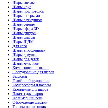
Шары звезды
Шары круг
Шары под потолок
Шары с перьями
Шары с рисунком
Шары сердце
Шары сфера 3D
Шары фигуры
Шары цифры
Шары ШДМ
Для кого
Шары влюбленным
Шары девушке
Шары для детей
Шары мужчине
Композиции из шаров
Оборудование для шаров
Баллоны
Гелий и оборудование
Компрессоры и насосы
Крепление для шаров
Пакеты для шаров
Полимерный гель
Оформление шарами
Товары на праздник