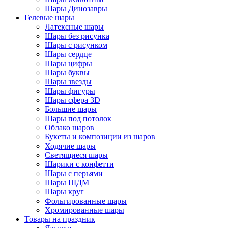
Шары Динозавры
Гелевые шары
Латексные шары
Шары без рисунка
Шары с рисунком
Шары сердце
Шары цифры
Шары буквы
Шары звезды
Шары фигуры
Шары сфера 3D
Большие шары
Шары под потолок
Облако шаров
Букеты и композиции из шаров
Ходячие шары
Светящиеся шары
Шарики с конфетти
Шары с перьями
Шары ШДМ
Шары круг
Фольгированные шары
Хромированные шары
Товары на праздник