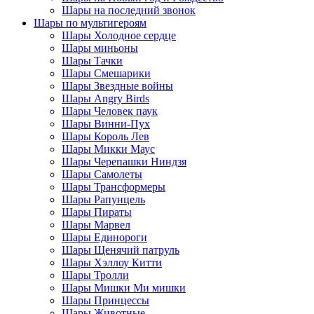
Шары на последний звонок
Шары по мультигероям
Шары Холодное сердце
Шары миньоны
Шары Тачки
Шары Смешарики
Шары Звездные войны
Шары Angry Birds
Шары Человек паук
Шары Винни-Пух
Шары Король Лев
Шары Микки Маус
Шары Черепашки Ниндзя
Шары Самолеты
Шары Трансформеры
Шары Рапунцель
Шары Пираты
Шары Марвел
Шары Единороги
Шары Щенячий патруль
Шары Хэллоу Китти
Шары Тролли
Шары Мишки Ми мишки
Шары Принцессы
Шары Животные