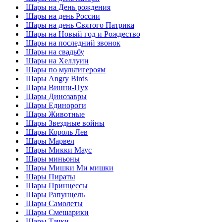
Шары на День рождения
Шары на день России
Шары на день Святого Патрика
Шары на Новый год и Рождество
Шары на последний звонок
Шары на свадьбу
Шары на Хеллуин
Шары по мультигероям
Шары Angry Birds
Шары Винни-Пух
Шары Динозавры
Шары Единороги
Шары Животные
Шары Звездные войны
Шары Король Лев
Шары Марвел
Шары Микки Маус
Шары миньоны
Шары Мишки Ми мишки
Шары Пираты
Шары Принцессы
Шары Рапунцель
Шары Самолеты
Шары Смешарики
Шары Тачки