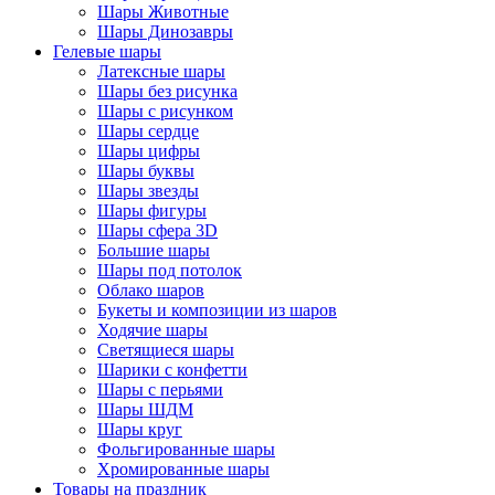
Шары Животные
Шары Динозавры
Гелевые шары
Латексные шары
Шары без рисунка
Шары с рисунком
Шары сердце
Шары цифры
Шары буквы
Шары звезды
Шары фигуры
Шары сфера 3D
Большие шары
Шары под потолок
Облако шаров
Букеты и композиции из шаров
Ходячие шары
Светящиеся шары
Шарики с конфетти
Шары с перьями
Шары ШДМ
Шары круг
Фольгированные шары
Хромированные шары
Товары на праздник