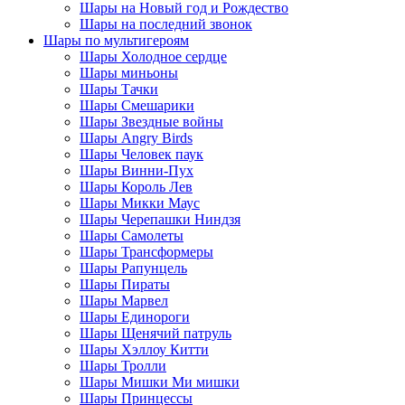
Шары на Новый год и Рождество
Шары на последний звонок
Шары по мультигероям
Шары Холодное сердце
Шары миньоны
Шары Тачки
Шары Смешарики
Шары Звездные войны
Шары Angry Birds
Шары Человек паук
Шары Винни-Пух
Шары Король Лев
Шары Микки Маус
Шары Черепашки Ниндзя
Шары Самолеты
Шары Трансформеры
Шары Рапунцель
Шары Пираты
Шары Марвел
Шары Единороги
Шары Щенячий патруль
Шары Хэллоу Китти
Шары Тролли
Шары Мишки Ми мишки
Шары Принцессы