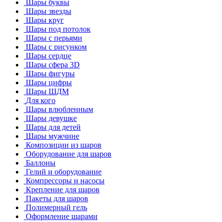
Шары буквы
Шары звезды
Шары круг
Шары под потолок
Шары с перьями
Шары с рисунком
Шары сердце
Шары сфера 3D
Шары фигуры
Шары цифры
Шары ШДМ
Для кого
Шары влюбленным
Шары девушке
Шары для детей
Шары мужчине
Композиции из шаров
Оборудование для шаров
Баллоны
Гелий и оборудование
Компрессоры и насосы
Крепление для шаров
Пакеты для шаров
Полимерный гель
Оформление шарами