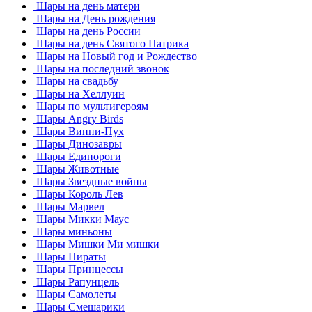
Шары на день матери
Шары на День рождения
Шары на день России
Шары на день Святого Патрика
Шары на Новый год и Рождество
Шары на последний звонок
Шары на свадьбу
Шары на Хеллуин
Шары по мультигероям
Шары Angry Birds
Шары Винни-Пух
Шары Динозавры
Шары Единороги
Шары Животные
Шары Звездные войны
Шары Король Лев
Шары Марвел
Шары Микки Маус
Шары миньоны
Шары Мишки Ми мишки
Шары Пираты
Шары Принцессы
Шары Рапунцель
Шары Самолеты
Шары Смешарики