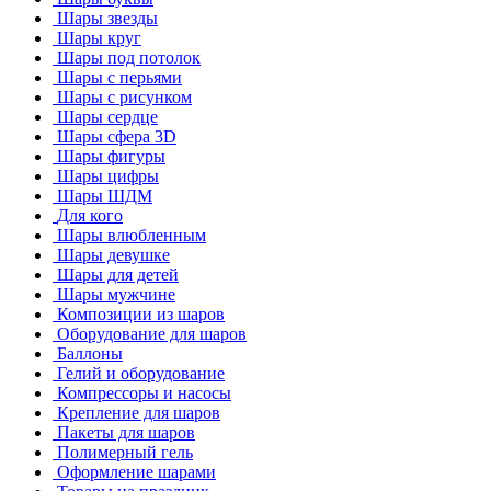
Шары звезды
Шары круг
Шары под потолок
Шары с перьями
Шары с рисунком
Шары сердце
Шары сфера 3D
Шары фигуры
Шары цифры
Шары ШДМ
Для кого
Шары влюбленным
Шары девушке
Шары для детей
Шары мужчине
Композиции из шаров
Оборудование для шаров
Баллоны
Гелий и оборудование
Компрессоры и насосы
Крепление для шаров
Пакеты для шаров
Полимерный гель
Оформление шарами