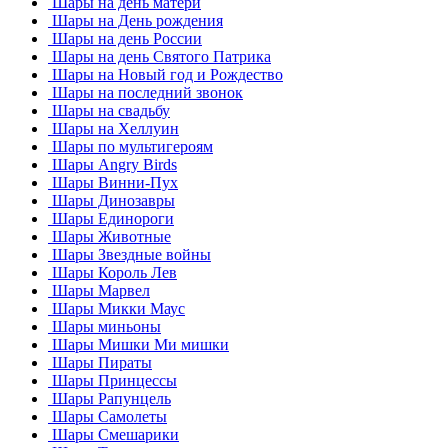
Шары на день матери
Шары на День рождения
Шары на день России
Шары на день Святого Патрика
Шары на Новый год и Рождество
Шары на последний звонок
Шары на свадьбу
Шары на Хеллуин
Шары по мультигероям
Шары Angry Birds
Шары Винни-Пух
Шары Динозавры
Шары Единороги
Шары Животные
Шары Звездные войны
Шары Король Лев
Шары Марвел
Шары Микки Маус
Шары миньоны
Шары Мишки Ми мишки
Шары Пираты
Шары Принцессы
Шары Рапунцель
Шары Самолеты
Шары Смешарики