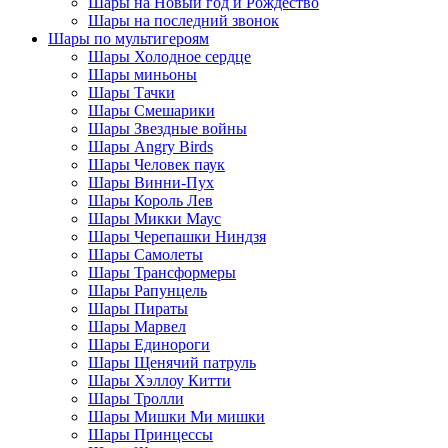
Шары на Новый год и Рождество
Шары на последний звонок
Шары по мультигероям
Шары Холодное сердце
Шары миньоны
Шары Тачки
Шары Смешарики
Шары Звездные войны
Шары Angry Birds
Шары Человек паук
Шары Винни-Пух
Шары Король Лев
Шары Микки Маус
Шары Черепашки Ниндзя
Шары Самолеты
Шары Трансформеры
Шары Рапунцель
Шары Пираты
Шары Марвел
Шары Единороги
Шары Щенячий патруль
Шары Хэллоу Китти
Шары Тролли
Шары Мишки Ми мишки
Шары Принцессы