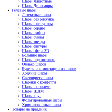
Шары Животные
Шары Динозавры
Гелевые шары
Латексные шары
Шары без рисунка
Шары с рисунком
Шары сердце
Шары цифры
Шары буквы
Шары звезды
Шары фигуры
Шары сфера 3D
Большие шары
Шары под потолок
Облако шаров
Букеты и композиции из шаров
Ходячие шары
Светящиеся шары
Шарики с конфетти
Шары с перьями
Шары ШДМ
Шары круг
Фольгированные шары
Хромированные шары
Товары на праздник