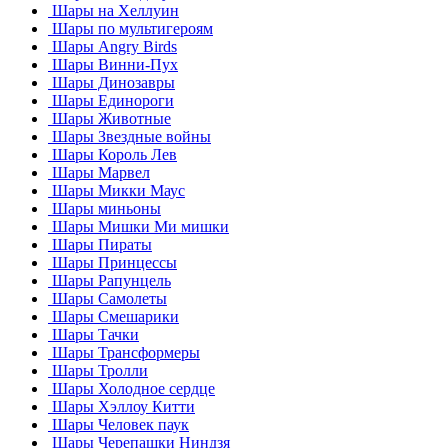
Шары на Хеллуин
Шары по мультигероям
Шары Angry Birds
Шары Винни-Пух
Шары Динозавры
Шары Единороги
Шары Животные
Шары Звездные войны
Шары Король Лев
Шары Марвел
Шары Микки Маус
Шары миньоны
Шары Мишки Ми мишки
Шары Пираты
Шары Принцессы
Шары Рапунцель
Шары Самолеты
Шары Смешарики
Шары Тачки
Шары Трансформеры
Шары Тролли
Шары Холодное сердце
Шары Хэллоу Китти
Шары Человек паук
Шары Черепашки Ниндзя