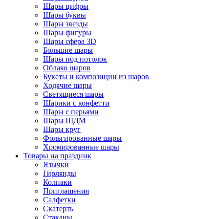
Шары цифры
Шары буквы
Шары звезды
Шары фигуры
Шары сфера 3D
Большие шары
Шары под потолок
Облако шаров
Букеты и композиции из шаров
Ходячие шары
Светящиеся шары
Шарики с конфетти
Шары с перьями
Шары ШДМ
Шары круг
Фольгированные шары
Хромированные шары
Товары на праздник
Язычки
Гирлянды
Колпаки
Приглашения
Салфетки
Скатерть
Стаканы