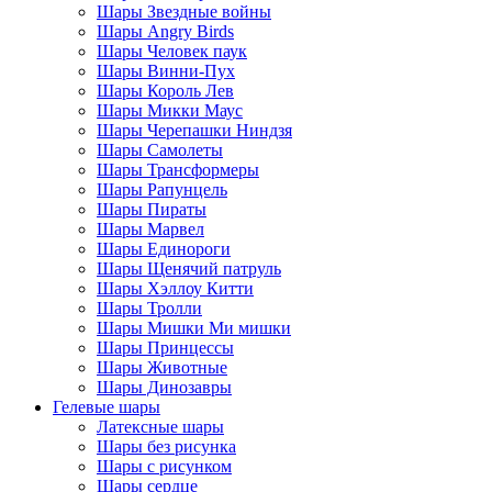
Шары Звездные войны
Шары Angry Birds
Шары Человек паук
Шары Винни-Пух
Шары Король Лев
Шары Микки Маус
Шары Черепашки Ниндзя
Шары Самолеты
Шары Трансформеры
Шары Рапунцель
Шары Пираты
Шары Марвел
Шары Единороги
Шары Щенячий патруль
Шары Хэллоу Китти
Шары Тролли
Шары Мишки Ми мишки
Шары Принцессы
Шары Животные
Шары Динозавры
Гелевые шары
Латексные шары
Шары без рисунка
Шары с рисунком
Шары сердце