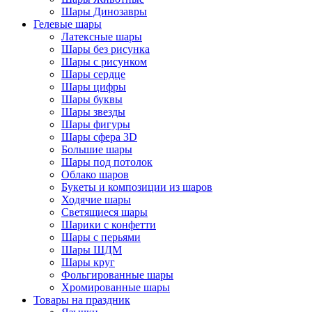
Шары Динозавры
Гелевые шары
Латексные шары
Шары без рисунка
Шары с рисунком
Шары сердце
Шары цифры
Шары буквы
Шары звезды
Шары фигуры
Шары сфера 3D
Большие шары
Шары под потолок
Облако шаров
Букеты и композиции из шаров
Ходячие шары
Светящиеся шары
Шарики с конфетти
Шары с перьями
Шары ШДМ
Шары круг
Фольгированные шары
Хромированные шары
Товары на праздник