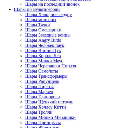
Шары на последний звонок
Шары по мультигероям
Шары Холодное сердце
Шары миньоны
Шары Тачки
Шары Смешарики
Шары Звездные войны
Шары Angry Birds
Шары Человек паук
Шары Винни-Пух
Шары Король Лев
Шары Микки Маус
Шары Черепашки Ниндзя
Шары Самолеты
Шары Трансформеры
Шары Рапунцель
Шары Пираты
Шары Марвел
Шары Единороги
Шары Щенячий патруль
Шары Хэллоу Китти
Шары Тролли
Шары Мишки Ми мишки
Шары Принцессы
Шары Животные