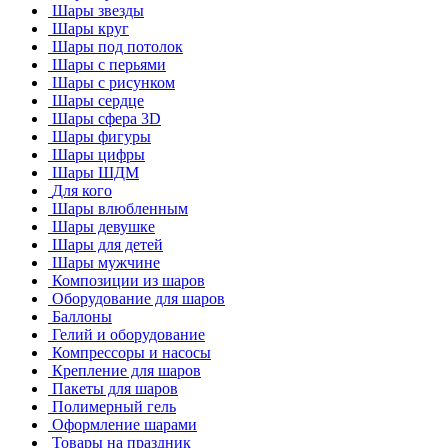
Шары звезды
Шары круг
Шары под потолок
Шары с перьями
Шары с рисунком
Шары сердце
Шары сфера 3D
Шары фигуры
Шары цифры
Шары ШДМ
Для кого
Шары влюбленным
Шары девушке
Шары для детей
Шары мужчине
Композиции из шаров
Оборудование для шаров
Баллоны
Гелий и оборудование
Компрессоры и насосы
Крепление для шаров
Пакеты для шаров
Полимерный гель
Оформление шарами
Товары на праздник