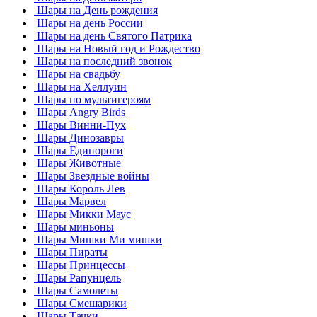
Шары на День рождения
Шары на день России
Шары на день Святого Патрика
Шары на Новый год и Рождество
Шары на последний звонок
Шары на свадьбу
Шары на Хеллуин
Шары по мультигероям
Шары Angry Birds
Шары Винни-Пух
Шары Динозавры
Шары Единороги
Шары Животные
Шары Звездные войны
Шары Король Лев
Шары Марвел
Шары Микки Маус
Шары миньоны
Шары Мишки Ми мишки
Шары Пираты
Шары Принцессы
Шары Рапунцель
Шары Самолеты
Шары Смешарики
Шары Тачки