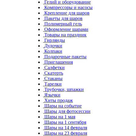
Гелий и оборудование
Компрессоры и насосы
Крепление для шаров
Пакеты для шаров
Полимерный гель
Оформление шарами
Товары на праздник
Гирлянды
Дудочки
Колпаки
Подарочные пакеты
Приглашения
Салфетки
Скатерть
Стаканы
Тарелки
Трубочки, шпажки
Язычки
Хиты продаж
Шары на событие
Шары для фотосессии
Шары на 1 мая
Шары на 1 сентября
Шары на 14 февраля
Шары на 23 февраля