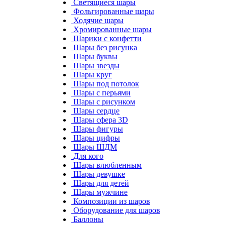
Светящиеся шары
Фольгированные шары
Ходячие шары
Хромированные шары
Шарики с конфетти
Шары без рисунка
Шары буквы
Шары звезды
Шары круг
Шары под потолок
Шары с перьями
Шары с рисунком
Шары сердце
Шары сфера 3D
Шары фигуры
Шары цифры
Шары ШДМ
Для кого
Шары влюбленным
Шары девушке
Шары для детей
Шары мужчине
Композиции из шаров
Оборудование для шаров
Баллоны