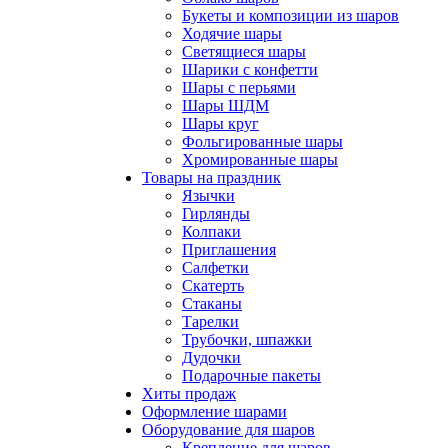
Букеты и композиции из шаров
Ходячие шары
Светящиеся шары
Шарики с конфетти
Шары с перьями
Шары ШДМ
Шары круг
Фольгированные шары
Хромированные шары
Товары на праздник
Язычки
Гирлянды
Колпаки
Приглашения
Салфетки
Скатерть
Стаканы
Тарелки
Трубочки, шпажки
Дудочки
Подарочные пакеты
Хиты продаж
Оформление шарами
Оборудование для шаров
Крепление для шаров