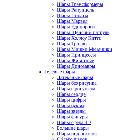
Шары Трансформеры
Шары Рапунцель
Шары Пираты
Шары Марвел
Шары Единороги
Шары Щенячий патруль
Шары Хэллоу Китти
Шары Тролли
Шары Мишки Ми мишки
Шары Принцессы
Шары Животные
Шары Динозавры
Гелевые шары
Латексные шары
Шары без рисунка
Шары с рисунком
Шары сердце
Шары цифры
Шары буквы
Шары звезды
Шары фигуры
Шары сфера 3D
Большие шары
Шары под потолок
Облако шаров