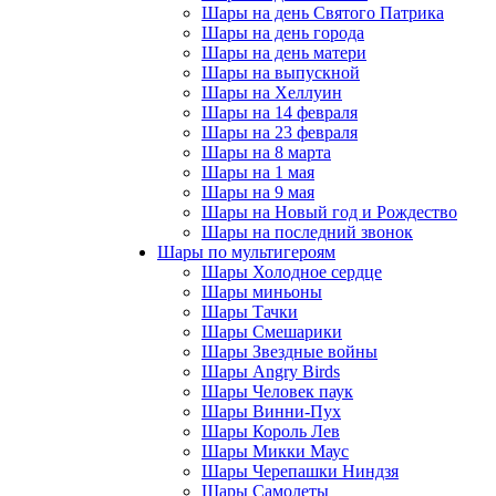
Шары на день Святого Патрика
Шары на день города
Шары на день матери
Шары на выпускной
Шары на Хеллуин
Шары на 14 февраля
Шары на 23 февраля
Шары на 8 марта
Шары на 1 мая
Шары на 9 мая
Шары на Новый год и Рождество
Шары на последний звонок
Шары по мультигероям
Шары Холодное сердце
Шары миньоны
Шары Тачки
Шары Смешарики
Шары Звездные войны
Шары Angry Birds
Шары Человек паук
Шары Винни-Пух
Шары Король Лев
Шары Микки Маус
Шары Черепашки Ниндзя
Шары Самолеты