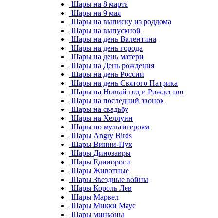
Шары на 8 марта
Шары на 9 мая
Шары на выписку из роддома
Шары на выпускной
Шары на день Валентина
Шары на день города
Шары на день матери
Шары на День рождения
Шары на день России
Шары на день Святого Патрика
Шары на Новый год и Рождество
Шары на последний звонок
Шары на свадьбу
Шары на Хеллуин
Шары по мультигероям
Шары Angry Birds
Шары Винни-Пух
Шары Динозавры
Шары Единороги
Шары Животные
Шары Звездные войны
Шары Король Лев
Шары Марвел
Шары Микки Маус
Шары миньоны