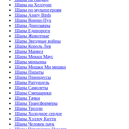
Шары на Хеллуин
Шары по мультигероям
Шары Angry Birds
Шары Винни-Пух
Шары Динозавры
Шары Единороги
Шары Животные
Шары Звездные войны
Шары Король Лев
Шары Марвел
Шары Микки Маус
Шары миньоны
Шары Мишки Ми мишки
Шары Пираты
Шары Принцессы
Шары Рапунцель
Шары Самолеты
Шары Смешарики
Шары Тачки
Шары Трансформеры
Шары Тролли
Шары Холодное сердце
Шары Хэллоу Китти
Шары Человек паук