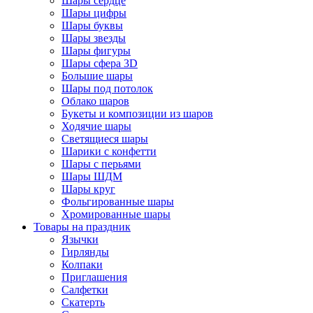
Шары сердце
Шары цифры
Шары буквы
Шары звезды
Шары фигуры
Шары сфера 3D
Большие шары
Шары под потолок
Облако шаров
Букеты и композиции из шаров
Ходячие шары
Светящиеся шары
Шарики с конфетти
Шары с перьями
Шары ШДМ
Шары круг
Фольгированные шары
Хромированные шары
Товары на праздник
Язычки
Гирлянды
Колпаки
Приглашения
Салфетки
Скатерть