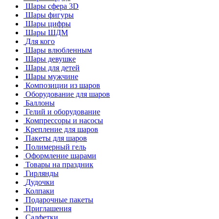
Шары сфера 3D
Шары фигуры
Шары цифры
Шары ШДМ
Для кого
Шары влюбленным
Шары девушке
Шары для детей
Шары мужчине
Композиции из шаров
Оборудование для шаров
Баллоны
Гелий и оборудование
Компрессоры и насосы
Крепление для шаров
Пакеты для шаров
Полимерный гель
Оформление шарами
Товары на праздник
Гирлянды
Дудочки
Колпаки
Подарочные пакеты
Приглашения
Салфетки