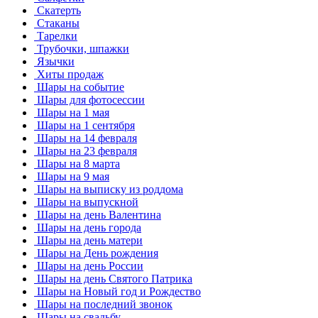
Скатерть
Стаканы
Тарелки
Трубочки, шпажки
Язычки
Хиты продаж
Шары на событие
Шары для фотосессии
Шары на 1 мая
Шары на 1 сентября
Шары на 14 февраля
Шары на 23 февраля
Шары на 8 марта
Шары на 9 мая
Шары на выписку из роддома
Шары на выпускной
Шары на день Валентина
Шары на день города
Шары на день матери
Шары на День рождения
Шары на день России
Шары на день Святого Патрика
Шары на Новый год и Рождество
Шары на последний звонок
Шары на свадьбу