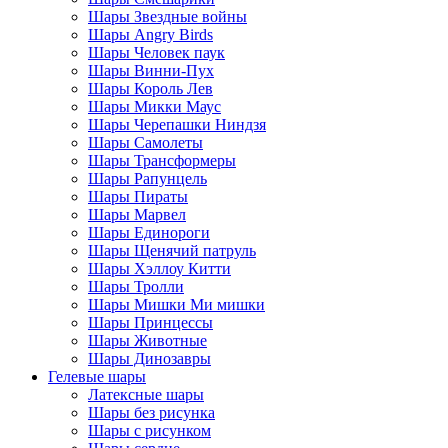
Шары Звездные войны
Шары Angry Birds
Шары Человек паук
Шары Винни-Пух
Шары Король Лев
Шары Микки Маус
Шары Черепашки Ниндзя
Шары Самолеты
Шары Трансформеры
Шары Рапунцель
Шары Пираты
Шары Марвел
Шары Единороги
Шары Щенячий патруль
Шары Хэллоу Китти
Шары Тролли
Шары Мишки Ми мишки
Шары Принцессы
Шары Животные
Шары Динозавры
Гелевые шары
Латексные шары
Шары без рисунка
Шары с рисунком