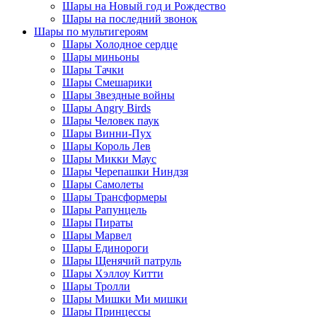
Шары на Новый год и Рождество
Шары на последний звонок
Шары по мультигероям
Шары Холодное сердце
Шары миньоны
Шары Тачки
Шары Смешарики
Шары Звездные войны
Шары Angry Birds
Шары Человек паук
Шары Винни-Пух
Шары Король Лев
Шары Микки Маус
Шары Черепашки Ниндзя
Шары Самолеты
Шары Трансформеры
Шары Рапунцель
Шары Пираты
Шары Марвел
Шары Единороги
Шары Щенячий патруль
Шары Хэллоу Китти
Шары Тролли
Шары Мишки Ми мишки
Шары Принцессы