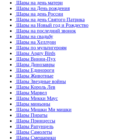
Шары на день матери
Шары на День рождения
Шары на день России
Шары на день Святого Патрика
Шары на Новый год и Рождество
Шары на последний звонок
Шары на свадьбу
Шары на Хеллуин
Шары по мультигероям
Шары Angry Birds
Шары Винни-Пух
Шары Динозавры
Шары Единороги
Шары Животные
Шары Звездные войны
Шары Король Лев
Шары Марвел
Шары Микки Маус
Шары миньоны
Шары Мишки Ми мишки
Шары Пираты
Шары Принцессы
Шары Рапунцель
Шары Самолеты
Шары Смешарики