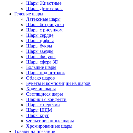
Шары Животные
Шары Динозавры
Гелевые шары
Латексные шары
Шары без рисунка
Шары с рисунком
Шары сердце
Шары цифры
Шары буквы
Шары звезды
Шары фигуры
Шары сфера 3D
Большие шары
Шары под потолок
Облако шаров
Букеты и композиции из шаров
Ходячие шары
Светящиеся шары
Шарики с конфетти
Шары с перьями
Шары ШДМ
Шары круг
Фольгированные шары
Хромированные шары
Товары на праздник