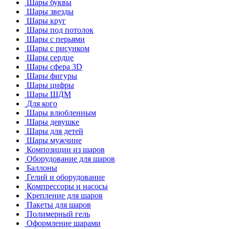
Шары буквы
Шары звезды
Шары круг
Шары под потолок
Шары с перьями
Шары с рисунком
Шары сердце
Шары сфера 3D
Шары фигуры
Шары цифры
Шары ШДМ
Для кого
Шары влюбленным
Шары девушке
Шары для детей
Шары мужчине
Композиции из шаров
Оборудование для шаров
Баллоны
Гелий и оборудование
Компрессоры и насосы
Крепление для шаров
Пакеты для шаров
Полимерный гель
Оформление шарами