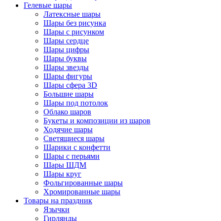
Гелевые шары
Латексные шары
Шары без рисунка
Шары с рисунком
Шары сердце
Шары цифры
Шары буквы
Шары звезды
Шары фигуры
Шары сфера 3D
Большие шары
Шары под потолок
Облако шаров
Букеты и композиции из шаров
Ходячие шары
Светящиеся шары
Шарики с конфетти
Шары с перьями
Шары ШДМ
Шары круг
Фольгированные шары
Хромированные шары
Товары на праздник
Язычки
Гирлянды