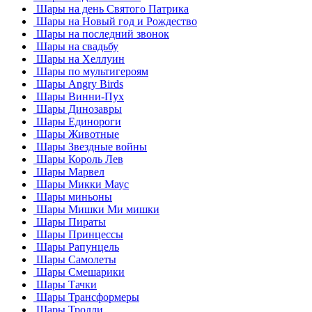
Шары на день Святого Патрика
Шары на Новый год и Рождество
Шары на последний звонок
Шары на свадьбу
Шары на Хеллуин
Шары по мультигероям
Шары Angry Birds
Шары Винни-Пух
Шары Динозавры
Шары Единороги
Шары Животные
Шары Звездные войны
Шары Король Лев
Шары Марвел
Шары Микки Маус
Шары миньоны
Шары Мишки Ми мишки
Шары Пираты
Шары Принцессы
Шары Рапунцель
Шары Самолеты
Шары Смешарики
Шары Тачки
Шары Трансформеры
Шары Тролли