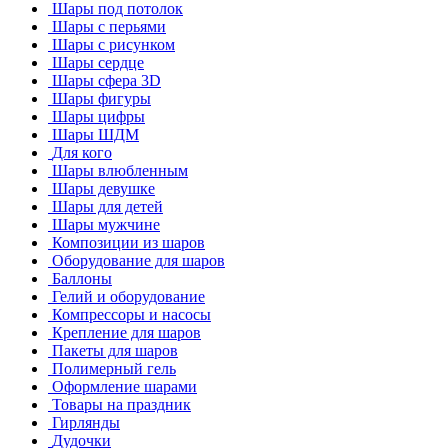
Шары под потолок
Шары с перьями
Шары с рисунком
Шары сердце
Шары сфера 3D
Шары фигуры
Шары цифры
Шары ШДМ
Для кого
Шары влюбленным
Шары девушке
Шары для детей
Шары мужчине
Композиции из шаров
Оборудование для шаров
Баллоны
Гелий и оборудование
Компрессоры и насосы
Крепление для шаров
Пакеты для шаров
Полимерный гель
Оформление шарами
Товары на праздник
Гирлянды
Дудочки