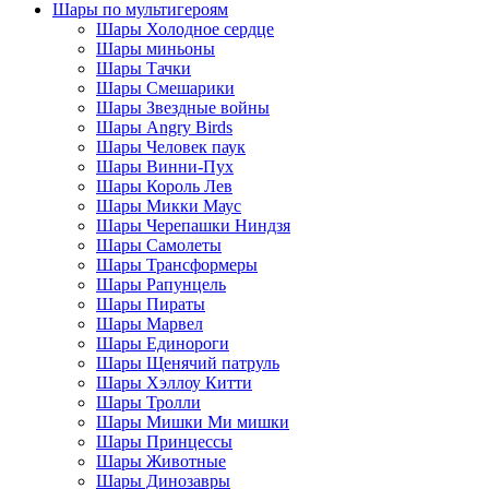
Шары по мультигероям
Шары Холодное сердце
Шары миньоны
Шары Тачки
Шары Смешарики
Шары Звездные войны
Шары Angry Birds
Шары Человек паук
Шары Винни-Пух
Шары Король Лев
Шары Микки Маус
Шары Черепашки Ниндзя
Шары Самолеты
Шары Трансформеры
Шары Рапунцель
Шары Пираты
Шары Марвел
Шары Единороги
Шары Щенячий патруль
Шары Хэллоу Китти
Шары Тролли
Шары Мишки Ми мишки
Шары Принцессы
Шары Животные
Шары Динозавры