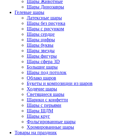
Шары Животные
Шары Динозавры
Гелевые шары
Латексные шары
Шары без рисунка
Шары с рисунком
Шары сердце
Шары цифры
Шары буквы
Шары звезды
Шары фигуры
Шары сфера 3D
Большие шары
Шары под потолок
Облако шаров
Букеты и композиции из шаров
Ходячие шары
Светящиеся шары
Шарики с конфетти
Шары с перьями
Шары ШДМ
Шары круг
Фольгированные шары
Хромированные шары
Товары на праздник