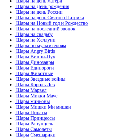
Шары на день матери
Шары на День рождения
Шары на день России
Шары на день Святого Патрика
Шары на Новый год и Рождество
Шары на последний звонок
Шары на свадьбу
Шары на Хеллуин
Шары по мультигероям
Шары Angry Birds
Шары Винни-Пух
Шары Динозавры
Шары Единороги
Шары Животные
Шары Звездные войны
Шары Король Лев
Шары Марвел
Шары Микки Маус
Шары миньоны
Шары Мишки Ми мишки
Шары Пираты
Шары Принцессы
Шары Рапунцель
Шары Самолеты
Шары Смешарики