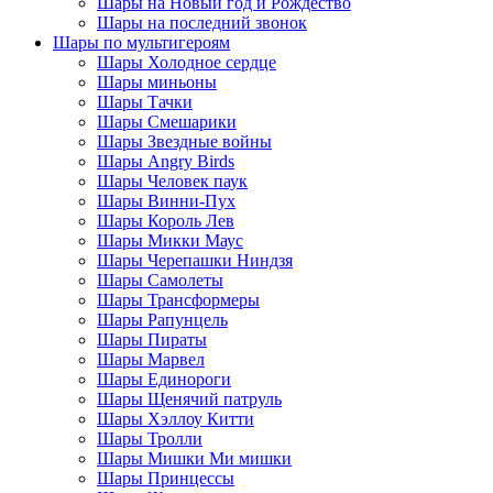
Шары на Новый год и Рождество
Шары на последний звонок
Шары по мультигероям
Шары Холодное сердце
Шары миньоны
Шары Тачки
Шары Смешарики
Шары Звездные войны
Шары Angry Birds
Шары Человек паук
Шары Винни-Пух
Шары Король Лев
Шары Микки Маус
Шары Черепашки Ниндзя
Шары Самолеты
Шары Трансформеры
Шары Рапунцель
Шары Пираты
Шары Марвел
Шары Единороги
Шары Щенячий патруль
Шары Хэллоу Китти
Шары Тролли
Шары Мишки Ми мишки
Шары Принцессы