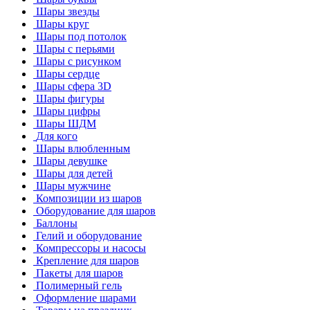
Шары звезды
Шары круг
Шары под потолок
Шары с перьями
Шары с рисунком
Шары сердце
Шары сфера 3D
Шары фигуры
Шары цифры
Шары ШДМ
Для кого
Шары влюбленным
Шары девушке
Шары для детей
Шары мужчине
Композиции из шаров
Оборудование для шаров
Баллоны
Гелий и оборудование
Компрессоры и насосы
Крепление для шаров
Пакеты для шаров
Полимерный гель
Оформление шарами